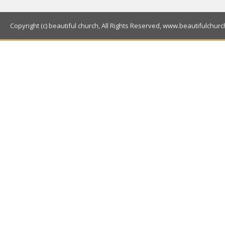
Copyright (c) beautiful church, All Rights Reserved, www.beautifulchurc