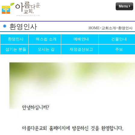
Menu
환영인사
HOME>교회소개>환영인사
환영인사
매스컴 소개
예배안내
건물안내
섬기는 분들
오시는 길
재정결산보고
주보