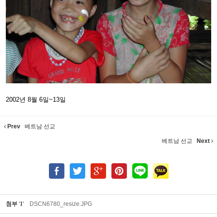
2002년 8월 6일~13일
Prev
베트남 선교
베트남 선교
Next
첨부
'
1
'
DSCN6780_resize.JPG