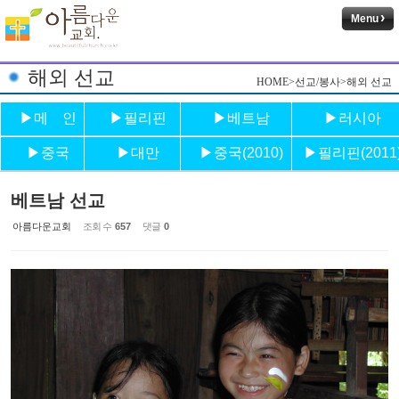
Menu
해외 선교
HOME>선교/봉사>해외 선교
▶메 인
▶필리핀
▶베트남
▶러시아
▶중국
▶대만
▶중국(2010)
▶필리핀(2011
베트남 선교
아름다운교회
조회 수
657
댓글
0