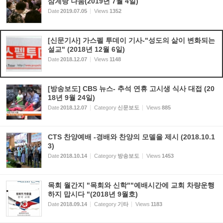
삼계탕 나눔(2019년 7월 4일)
Date
2019.07.05
Views
1352
[신문기사] 가스펠 투데이 기사-"성도의 삶이 변화되는
설교" (2018년 12월 6일)
Date
2018.12.07
Views
1148
[방송보도] CBS 뉴스- 추석 연휴 고시생 식사 대접 (20
18년 9월 24일)
Date
2018.12.07
Category
신문보도
Views
885
CTS 찬양예배 -경배와 찬양의 모델을 제시 (2018.10.1
3)
Date
2018.10.14
Category
방송보도
Views
1453
목회 월간지 "목회와 신학""예배시간에 교회 차량운행
하지 맙시다 "(2018년 9월호)
Date
2018.09.14
Category
기타
Views
1183