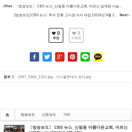
Prev
〔방송보도〕 CBS 뉴스_신림동 아름다운교회, 어르신 삼계탕 나눔...
[방송보도] CBS 뉴스- 추석 연휴 고시생 식사 대접 (2018년 9월 2...
Next
0
0
추천
비추천
첨부
'
2
'
2597_5582_1321.jpg
,
가스펠투데이 표지.jpg
방송보도
신문보도
기타
〔방송보도〕 CBS 뉴스_신림동 아름다운교회, 어르신