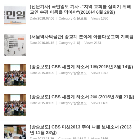
[신문기사] 국민일보 기사 -"지역 교회를 살리기 위해
교인 수평 이동을 막아야"(2018년 6월 26일)
Date
2018.07.06
Category
신문보도
Views
1350
[서울역사박물관] 종교계 분야에 아름다운교회 기록됨
Date
2016.06.15
Category
기타
Views
2151
[방송보도] CBS 새롭게 하소서 1부(2015년 8월 14일)
Date
2015.09.09
Category
방송보도
Views
1973
[방송보도] CBS 새롭게 하소서 2부 (2015년 8월 21일)
Date
2015.09.09
Category
방송보도
Views
1499
[방송보도] CBS 미션2013 주여 나를 보내소서 (2013
년 11월 28일)
Date
2013.11.29
Category
방송보도
Views
2846