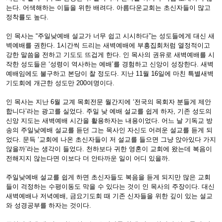
는다. 어색해하는 이들을 위한 배려다. 아름다운교회는 초신자들이 많고
정착률도 높다.
인 목사는 “주일낮예배 설교가 너무 쉽고 시시하다”는 성도들에게 대신 새
벽예배를 권한다. 1시간씩 드리는 새벽예배에 부흥집회처럼 열정적이고
강한 말씀을 전하고 기도도 뜨겁게 한다. 인 목사의 권유로 새벽예배를 시
작한 성도들은 ‘성령이 역사하는 예배’를 경험하고 신앙이 성장한다. 새벽
예배임에도 불구하고 본당이 찰 정도다. 지난 11월 16일에 마친 특별새벽
기도회에 개근한 성도만 200여명이다.
인 목사는 지난 6월 교계 목회전문 월간지에 ‘전국의 목회자 분들게 제안
합니다’라는 광고를 실었다. 주일 낮 예배 설교를 쉽게 하자, 기존 성도의
신앙 지도는 새벽예배 시간을 활용하자는 내용이었다. 어느 날 기독교 방
송의 주일낮예배 설교를 듣던 그는 목사인 자신도 어려운 설교를 듣게 되
었다. 문득 ‘교회에 나온 초신자들이 저 설교를 들으면 그냥 앉아있다 가지
않을까’라는 생각이 들었다. 천하보다 귀한 영혼이 교회에 왔는데 복음이
전해지지 않는다면 이보다 더 안타까운 일이 어디 있을까.
주일낮예배 설교를 쉽게 하면 초신자들도 복음을 듣게 되지만 많은 교회
들이 걱정하는 수평이동도 막을 수 있다는 것이 인 목사의 주장이다. 대신
새벽예배나 저녁예배, 금요기도회 때 기존 신자들을 위한 깊이 있는 설교
와 성경공부를 하자는 것이다.