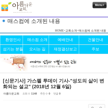
Menu
매스컴에 소개된 내용
HOME>교회소개>매스컴에 소개된 내용
환영인사
매스컴 소개
예배안내
건물안내
섬기는 분들
오시는 길
재정결산보고
주보
[신문기사] 가스펠 투데이 기사-"성도의 삶이 변
화되는 설교" (2018년 12월 6일)
아름다운교회
조회 수
1148
추천 수
0
댓글
0