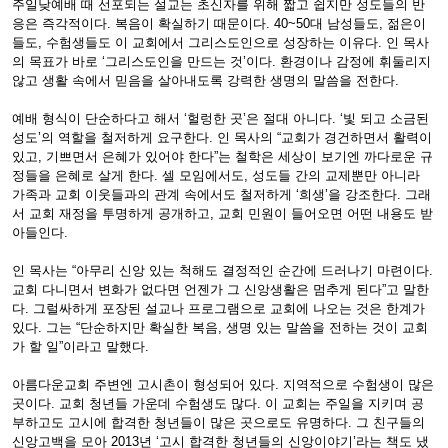
주일낮예배 때 선포되는 설교는 초신자를 위해 짧고 쉽지만 성도들의 반
응은 즉각적이다. 복음이 확실하기 때문이다. 40~50대 남성들도, 젊은이
들도, 수험생들도 이 교회에서 그리스도인으로 성장하는 이유다. 인 목사
의 목표가 바로 ‘그리스도인을 만드는 것’이다. 환경이나 감정에 휘둘리지
않고 생활 속에서 믿음을 살아내도록 강력한 생명의 말씀을 전한다.
예배 형식이 단순하다고 해서 ‘헐렁한 곳’은 절대 아니다. ‘빛 되고 소금된
성도’의 역할을 철저하게 요구한다. 인 목사의 “교회가 경건하면서 활력이
있고, 기쁘면서 은혜가 있어야 한다”는 철학은 세상이 보기엔 까다로운 규
정들을 은혜로 살게 한다. 셀 모임에서도, 성도들 간의 교제뿐만 아니라
가족과 교회 이웃들과의 관계 속에서도 철저하게 ‘희생’을 강조한다. 그래
서 교회 재정을 투명하게 공개하고, 교회 민원이 들어오면 어떤 내용도 받
아들인다.
인 목사는 “아무리 신앙 있는 척해도 결정적인 순간에 드러나기 마련이다.
교회 다니면서 변화가 없다면 언젠가 그 신앙생활은 멈추게 된다”고 말한
다. 그럴싸하게 포장된 설교나 프로그램으로 교회에 나오는 것은 한계가
있다. 그는 “단순하지만 확실한 복음, 생명 있는 말씀을 전하는 것이 교회
가 할 일”이라고 말했다.
아름다운교회 주변엔 고시촌이 형성되어 있다. 지역적으로 수험생이 많은
곳이다. 교회 청년들 가운데 수험생도 많다. 이 교회는 주일을 지키며 공
부하고도 고시에 합격한 청년들이 많은 곳으로도 유명하다. 그 친구들의
신앙고백을 모아 2013년 ‘고시 합격한 청년들의 신앙이야기’라는 책도 냈